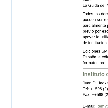
La Guida del 
Todos los der
pueden ser re
parcialmente 
previo por es
apoyar la util
de institucion
Ediciones SM t
España la edi
formato libro.
Instituto
Juan D. Jack
Tef: ++598 (2
Fax: ++598 (2
E-mail:
item@